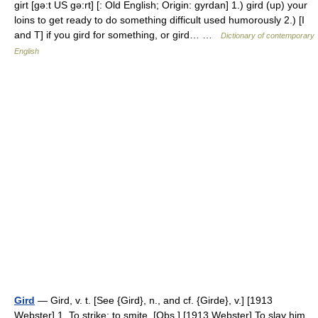
girt [gə:t US gə:rt] [: Old English; Origin: gyrdan] 1.) gird (up) your
loins to get ready to do something difficult used humorously 2.) [I
and T] if you gird for something, or gird… …
Dictionary of contemporary
English
Gird
— Gird, v. t. [See {Gird}, n., and cf. {Girde}, v.] [1913
Webster] 1. To strike; to smite. [Obs.] [1913 Webster] To slay him