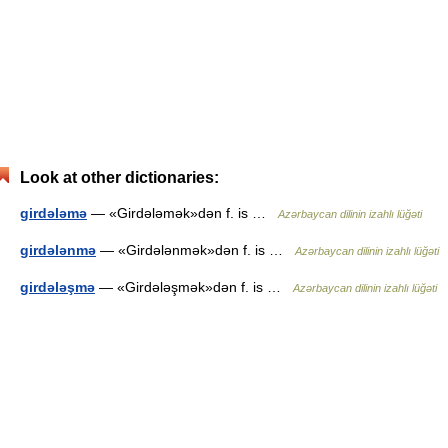
Look at other dictionaries:
girdələmə
— «Girdələmək»dən f. is …
Azərbaycan dilinin izahlı lüğəti
girdələnmə
— «Girdələnmək»dən f. is …
Azərbaycan dilinin izahlı lüğəti
girdələşmə
— «Girdələşmək»dən f. is …
Azərbaycan dilinin izahlı lüğəti