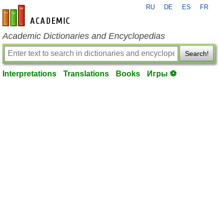
RU
DE
ES
FR
en-academic.com
Academic Dictionaries and Encyclopedias
Search!
Interpretations
Translations
Books
Игры ⚽