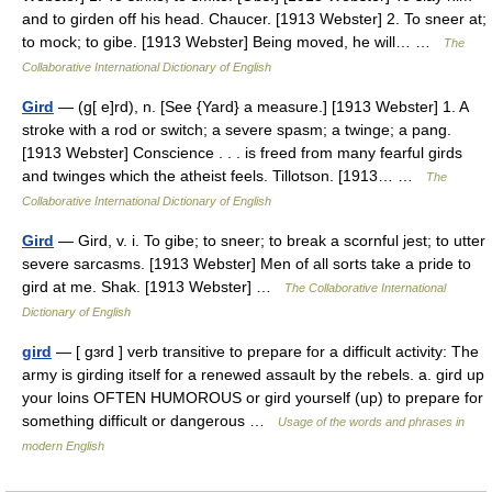
and to girden off his head. Chaucer. [1913 Webster] 2. To sneer at;
to mock; to gibe. [1913 Webster] Being moved, he will… …
The
Collaborative International Dictionary of English
Gird
— (g[ e]rd), n. [See {Yard} a measure.] [1913 Webster] 1. A
stroke with a rod or switch; a severe spasm; a twinge; a pang.
[1913 Webster] Conscience . . . is freed from many fearful girds
and twinges which the atheist feels. Tillotson. [1913… …
The
Collaborative International Dictionary of English
Gird
— Gird, v. i. To gibe; to sneer; to break a scornful jest; to utter
severe sarcasms. [1913 Webster] Men of all sorts take a pride to
gird at me. Shak. [1913 Webster] …
The Collaborative International
Dictionary of English
gird
— [ gɜrd ] verb transitive to prepare for a difficult activity: The
army is girding itself for a renewed assault by the rebels. a. gird up
your loins OFTEN HUMOROUS or gird yourself (up) to prepare for
something difficult or dangerous …
Usage of the words and phrases in
modern English