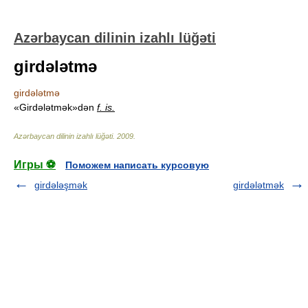
Azərbaycan dilinin izahlı lüğəti
girdələtmə
girdələtmə
«Girdələtmək»dən
f. is.
Azərbaycan dilinin izahlı lüğəti
.
2009
.
Игры ⚽
Поможем написать курсовую
girdələşmək
girdələtmək