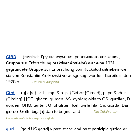
GIRD
— (russisch Группа изучения реактивного движения,
Gruppe zur Erforschung reaktiver Antriebe) war eine 1931
gegründete Gruppe zur Erforschung von Rückstoßantrieben wie
sie von Konstantin Ziolkowski vorausgesagt wurden. Bereits in den
1920er… …
Deutsch Wikipedia
Gird
— (g[ e]rd), v. t. [imp. & p. p. {Girt}or {Girded}; p. pr. & vb. n.
{Girding}.] [OE. girden, gurden, AS. gyrdan; akin to OS. gurdian, D.
gorden, OHG. gurten, G. g[ u]rten, Icel. gyr[eth]a, Sw. gjorda, Dan.
giorde, Goth. biga[ i]rdan to begird, and… …
The Collaborative
International Dictionary of English
gird
— [gə:d US gə:rd] v past tense and past participle girded or